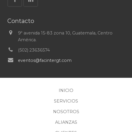
Contacto
9ª avenida 15-83 zona 10, Guatemala, Centro
América.
(502) 23636574
eventos@facintergt.com
INICIO
SERVICIOS
NOSOTROS
ALIANZAS