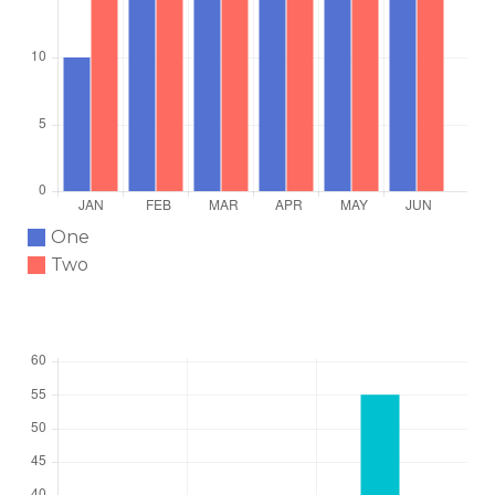
One
Two